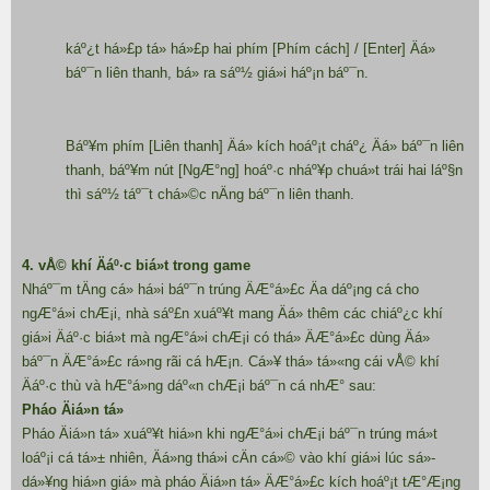
káº¿t há»£p tá» há»£p hai phím [Phím cách] / [Enter] Äá»
báº¯n liên thanh, bá» ra sáº½ giá»i háº¡n báº¯n.
Báº¥m phím [Liên thanh] Äá» kích hoáº¡t cháº¿ Äá» báº¯n liên
thanh, báº¥m nút [NgÆ°ng] hoáº·c nháº¥p chuá»t trái hai láº§n
thì sáº½ táº¯t chá»©c nÄng báº¯n liên thanh.
4. vÅ© khí Äáº·c biá»t trong game
Nháº¯m tÄng cá» há»i báº¯n trúng ÄÆ°á»£c Äa dáº¡ng cá cho
ngÆ°á»i chÆ¡i, nhà sáº£n xuáº¥t mang Äá» thêm các chiáº¿c khí
giá»i Äáº·c biá»t mà ngÆ°á»i chÆ¡i có thá» ÄÆ°á»£c dùng Äá»
báº¯n ÄÆ°á»£c rá»ng rãi cá hÆ¡n. Cá»¥ thá» tá»«ng cái vÅ© khí
Äáº·c thù và hÆ°á»ng dáº«n chÆ¡i báº¯n cá nhÆ° sau:
Pháo Äiá»n tá»­
Pháo Äiá»n tá»­ xuáº¥t hiá»n khi ngÆ°á»i chÆ¡i báº¯n trúng má»t
loáº¡i cá tá»± nhiên, Äá»ng thá»i cÄn cá»© vào khí giá»i lúc sá»­
dá»¥ng hiá»n giá» mà pháo Äiá»n tá»­ ÄÆ°á»£c kích hoáº¡t tÆ°Æ¡ng