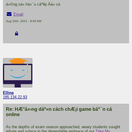
á»©ng sá» há»¯u cáº¥p Äá» cá
Email
Aug 24th, 2021 - 8:00 AM
Ellina
185.134.22.93
Re: HÆ°á»›ng dáº«n cách chÆ¡i game báº¯n cá
online
As the depths of exam season approached, weary students sought
refuge and solace in the dependable embrace of our
Take My