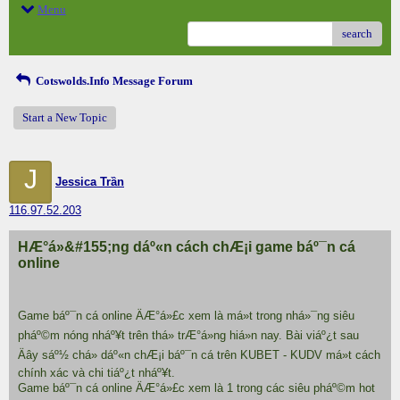
Menu
search
Cotswolds.Info Message Forum
Start a New Topic
J
Jessica Trần
116.97.52.203
HÆ°á»&#155;ng dáº«n cách chÆ¡i game báº¯n cá
online
Game báº¯n cá online ÄÆ°á»£c xem là má»t trong nhá»¯ng siêu
pháº©m nóng nháº¥t trên thá» trÆ°á»ng hiá»n nay. Bài viáº¿t sau
Äây sáº½ chá» dáº«n chÆ¡i báº¯n cá trên KUBET - KUDV má»t cách
chính xác và chi tiáº¿t nháº¥t.
Game báº¯n cá online ÄÆ°á»£c xem là 1 trong các siêu pháº©m hot