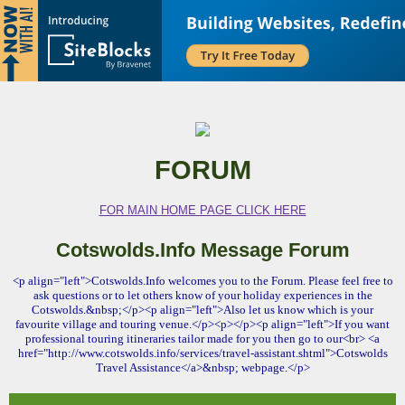
FORUM
FOR MAIN HOME PAGE CLICK HERE
Cotswolds.Info Message Forum
<p align="left">Cotswolds.Info welcomes you to the Forum. Please feel free to
ask questions or to let others know of your holiday experiences in the
Cotswolds.&nbsp;</p><p align="left">Also let us know which is your
favourite village and touring venue.</p><p></p><p align="left">If you want
professional touring itineraries tailor made for you then go to our<br> <a
href="http://www.cotswolds.info/services/travel-assistant.shtml">Cotswolds
Travel Assistance</a>&nbsp; webpage.</p>