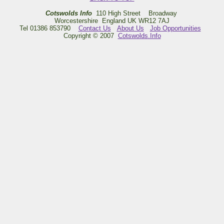
Cotswolds Info
110 High Street Broadway
Worcestershire England UK WR12 7AJ
Tel 01386 853790
Contact Us
About Us
Job Opportunities
Copyright © 2007
Cotswolds.Info