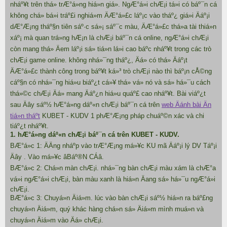
nháº¥t trên thá» trÆ°á»ng hiá»n giá». NgÆ°á»i chÆ¡i tá»i có báº¯n cá
không chá» bá»i tráº£i nghiá»m ÄÆ°á»£c láº¡c vào tháº¿ giá»i Äáº¡i
dÆ°Æ¡ng tháº§n tiên sáº·c sá»¡ sáº¯c màu, ÄÆ°á»£c thá»a tài thiá»n
xáº¡ mà quan trá»ng hÆ¡n là chÆ¡i báº¯n cá online, ngÆ°á»i chÆ¡i
còn mang thá» Äem láº¡i sá» tiá»n lá»i cao báº­c nháº¥t trong các trò
chÆ¡i game online. không nhá»¯ng tháº¿, Äá» có thá» Äáº¡t
ÄÆ°á»£c thành công trong báº¥t ká»³ trò chÆ¡i nào thì báº¡n cÅ©ng
cáº§n có nhá»¯ng hiá»u biáº¿t cá»¥ thá» vá» nó và sá» há»¯u cách
thá»©c chÆ¡i Äá» mang Äáº¿n hiá»u quáº£ cao nháº¥t. Bài viáº¿t
sau Äây sáº½ hÆ°á»ng dáº«n chÆ¡i báº¯n cá trên
web Äánh bài Än
tiá»n tháº­t
KUBET - KUDV 1 phÆ°Æ¡ng pháp chuáº©n xác và chi
tiáº¿t nháº¥t.
1. hÆ°á»ng dáº«n chÆ¡i báº¯n cá trên KUBET - KUDV.
BÆ°á»c 1: ÄÄng nháº­p vào trÆ°Æ¡ng má»¥c KU mã Äáº¡i lý DV Táº¡i
Äây . Vào má»¥c âBáº®N CÁâ.
BÆ°á»c 2: Chá»n màn chÆ¡i. nhá»¯ng bàn chÆ¡i màu xám là chÆ°a
vá»i ngÆ°á»i chÆ¡i, bàn màu xanh là hiá»n Äang sá» há»¯u ngÆ°á»i
chÆ¡i.
BÆ°á»c 3: Chuyá»n Äiá»m. lúc vào bàn chÆ¡i sáº½ hiá»n ra báº£ng
chuyá»n Äiá»m, quý khác hàng chá»n sá» Äiá»m mình muá»n và
chuyá»n Äiá»m vào Äá» chÆ¡i.