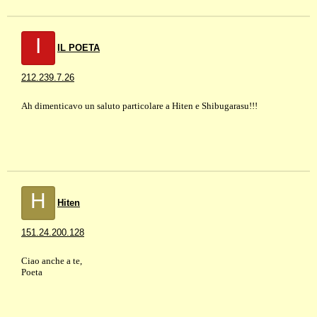
I
IL POETA
212.239.7.26
Ah dimenticavo un saluto particolare a Hiten e Shibugarasu!!!
H
Hiten
151.24.200.128
Ciao anche a te,
Poeta